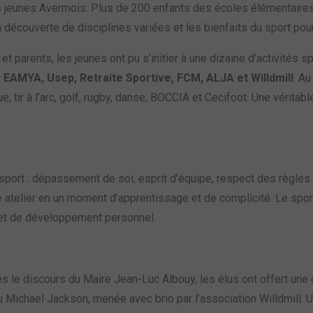
s jeunes Avermois. Plus de 200 enfants des écoles élémentaires
 découverte de disciplines variées et les bienfaits du sport pour
t parents, les jeunes ont pu s’initier à une dizaine d’activités
 EAMYA, Usep, Retraite Sportive, FCM, ALJA et Willdmill
. Au
e, tir à l’arc, golf, rugby, danse, BOCCIA et Cecifoot. Une véritab
sport : dépassement de soi, esprit d’équipe, respect des règles e
atelier en un moment d’apprentissage et de complicité. Le sport,
 et de développement personnel.
rès le discours du Maire Jean-Luc Albouy, les élus ont offert u
du Michael Jackson, menée avec brio par l’association Willdmill. 