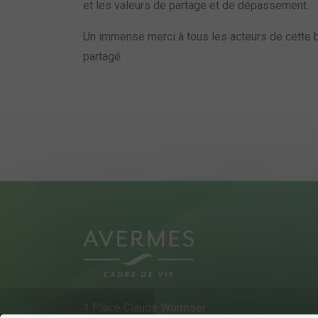
et les valeurs de partage et de dépassement.
Un immense merci à tous les acteurs de cette b
partagé.
1 Place Claude Wormser