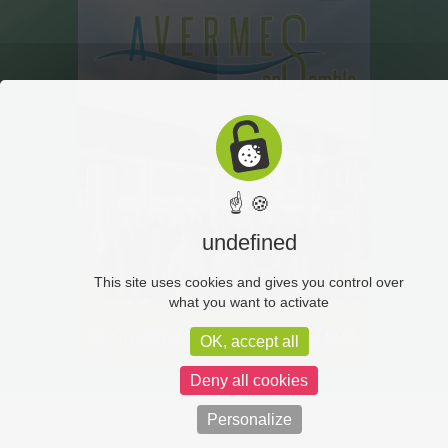
☝ 🍪
undefined
This site uses cookies and gives you control over
what you want to activate
OK, accept all
Deny all cookies
Personalize
Intranet
Marchés publics
Vidéoprotection
Mentions
légales
Politique de confidentialité
C-toucom web