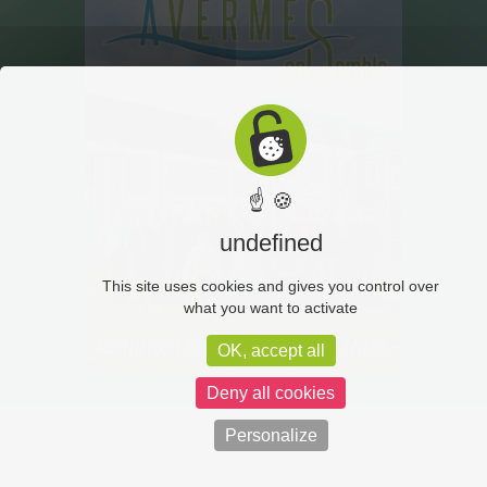
☝ 🍪
undefined
This site uses cookies and gives you control over
what you want to activate
OK, accept all
Deny all cookies
Personalize
Intranet
Marchés publics
Vidéoprotection
Mentions
légales
Politique de confidentialité
C-toucom web