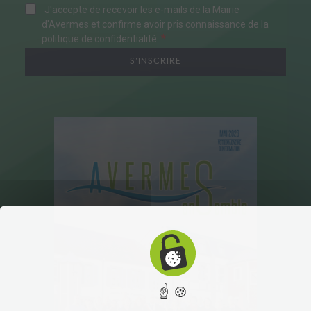
J'accepte de recevoir les e-mails de la Mairie
d'Avermes et confirme avoir pris connaissance de la
politique de confidentialité.
S'INSCRIRE
☝ 🍪