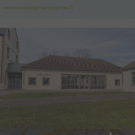
vieassociative@mairieavermes.fr