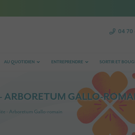
04 70 
AU QUOTIDIEN
ENTREPRENDRE
SORTIR ET BOUG
E - ARBORETUM GALLO-ROMA
olée - Arboretum Gallo-romain