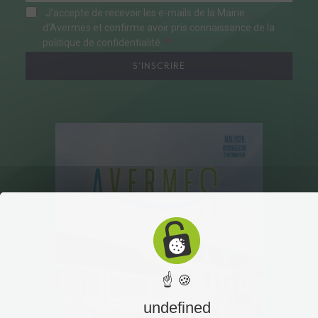
J'accepte de recevoir les e-mails de la Mairie
d'Avermes et confirme avoir pris connaissance de la
politique de confidentialité.
S'INSCRIRE
☝ 🍪
undefined