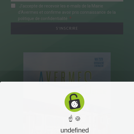
J'accepte de recevoir les e-mails de la Mairie
d'Avermes et confirme avoir pris connaissance de la
politique de confidentialité.
S'INSCRIRE
☝ 🍪
undefined