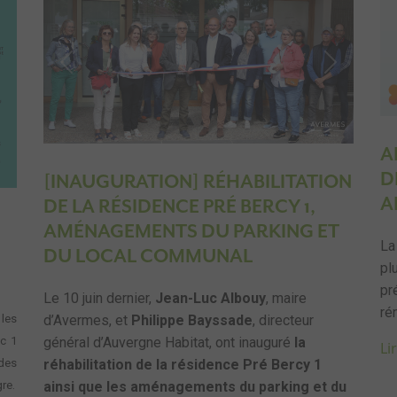
Previous
Next
ext
A
D
[INAUGURATION] RÉHABILITATION
A
DE LA RÉSIDENCE PRÉ BERCY 1,
AMÉNAGEMENTS DU PARKING ET
La
DU LOCAL COMMUNAL
pl
pr
Le 10 juin dernier,
Jean-Luc Albouy
, maire
ré
les
d’Avermes, et
Philippe Bayssade
, directeur
c 1
général d’Auvergne Habitat, ont inauguré
la
Lir
des
réhabilitation de la résidence Pré Bercy 1
re.
ainsi que les aménagements du parking et du