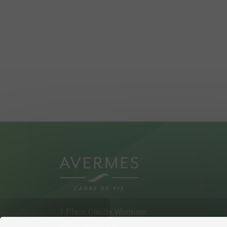
1 Place Claude Wormser
03000 Avermes