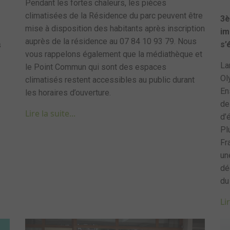
Pendant les fortes chaleurs, les pièces
climatisées de la Résidence du parc peuvent être
3è
mise à disposition des habitants après inscription
im
auprès de la résidence au 07 84 10 93 79. Nous
s’
s
vous rappelons également que la médiathèque et
La
le Point Commun qui sont des espaces
Ol
climatisés restent accessibles au public durant
En
les horaires d’ouverture.
de
Lire la suite...
d’
Pl
Fr
un
dé
du
Lir