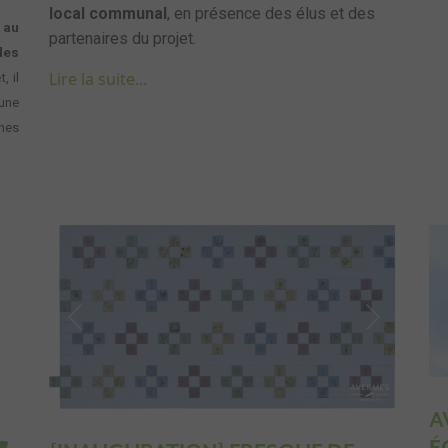
local communal
, en présence des élus et des
 au
partenaires du projet.
des
Lire la suite...
, il
une
nes
Previous
Next
A