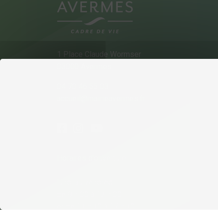
1 Place Claude Wormser
03000 Avermes
04 70 46 55 03
accueil@mairieavermes.fr
Horaires d'ouverture :
lundi au vendredi
de 9 h 00 à 12 h 00
et de 13 h 30 à 17 h 30