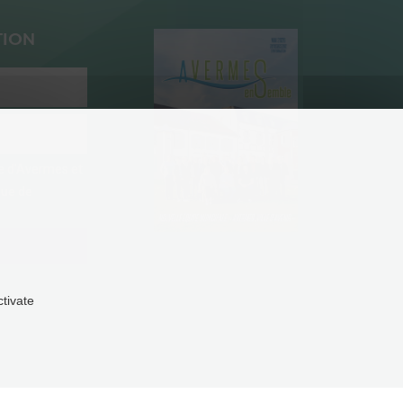
TION
ie d'Avermes et
que de
ctivate