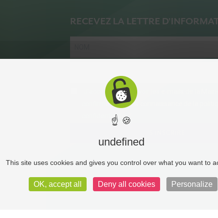
RECEVEZ LA LETTRE D'INFORMA
J'accepte de recevoir les e-mails de la Mair
confirme avoir pris connaissance de la politi
confidentialité.
☝ 🍪
S'INSCRIRE
undefined
This site uses cookies and gives you control over what you want to a
OK, accept all
Deny all cookies
Personalize