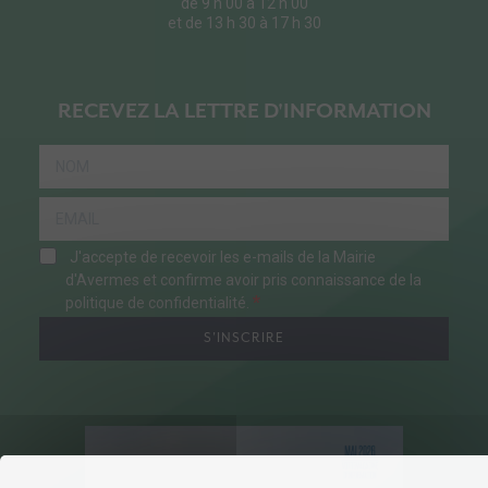
de 9 h 00 à 12 h 00
et de 13 h 30 à 17 h 30
RECEVEZ LA LETTRE D'INFORMATION
J'accepte de recevoir les e-mails de la Mairie
d'Avermes et confirme avoir pris connaissance de la
politique de confidentialité.
S'INSCRIRE