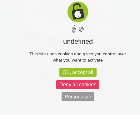
☝ 🍪
undefined
This site uses cookies and gives you control over
what you want to activate
OK, accept all
Deny all cookies
Personalize
Intranet
Marchés publics
Vidéoprotection
Mentions
légales
Politique de confidentialité
C-toucom web